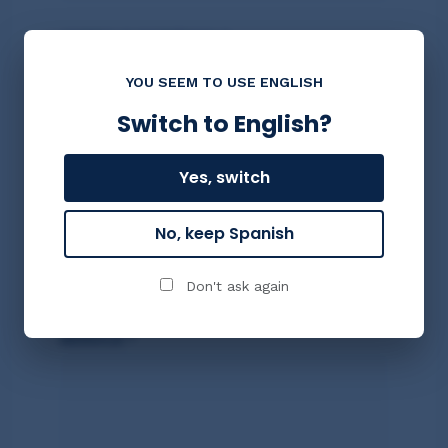
CORREO ELECTRÓNICO *
YOU SEEM TO USE ENGLISH
Switch to English?
TELÉFONO
Yes, switch
No, keep Spanish
ASUNTO *
Don't ask again
MENSAJE *